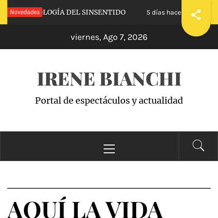
Saltar
VA»: APOLOGÍA DEL SINSENTIDO
Novedades
«WANDA A
5 días hace
al
viernes, Ago 7, 2026
contenido
IRENE BIANCHI
Portal de espectáculos y actualidad
Menú
principal
AQUÍ LA VIDA