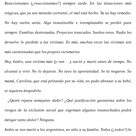
Reaccionamos (¿reaccionamos?) siempre tarde. En las situaciones más
trágicas, que ya son moneda corriente, el mal está hecho. Ya no hay remedio.
No hay vuelta atrás. Algo insustituible e ireemplazable se perdió para
siempre. Familias destrozadas. Proyectos truncados. Sueños rotos. Nadie les
devuelve lo perdido a las víctimas. Es más, muchas veces las víctimas son
más cuestionadas que los propios victimarios.
Hoy, Isidro, una víctima más (y van …), nació y murió antes de tiempo. No
alcanzó a vivir. No lo dejaron. No tuvo la oportunidad. Se la negaron. Su
mamá, Carolina, que está peleando por su vida, no pudo abrazar a su bebé,
ni siquiera despedirlo.
¿Quién repara semejante daño? ¿Qué justificación garantista sobre los
riesgos de la exclusión social que esgriman algunos trasnochados podrá
mitigar tanto dolor? Ninguna.
Isidro se nos murió a los argentinos, no sólo a su familia. Todos (¿todos?) lo