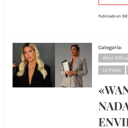
Publicado en:
02
Categoría:
After Offic
La Plata
«WAN
NADA
ENVI