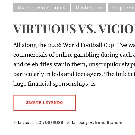
Buenos Aires Times
Destacado
En prime
VIRTUOUS VS. VICI
All along the 2026 World Football Cup, I’ve w
commercials of online gambling during each 
and celebrities star in them, unscrupulously 
particularly in kids and teenagers. The link b
huge financial sponsorships, is
SEGUIR LEYENDO
Publicado en:
01/08/2026
Publicado por :
Irene Bianchi