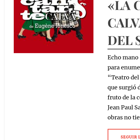
«LA 
CALV
DEL 
Echo mano a 
para enumer
“Teatro de
que surgió 
fruto de la 
Jean Paul Sa
obras no ti
SEGUIR 