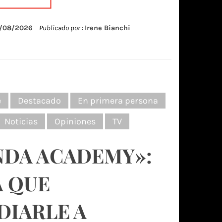
/08/2026
Publicado por :
Irene Bianchi
e
Destacado
En primera persona
Noticias
Opiniones
TV
DA ACADEMY»:
 QUE
DIARLE A