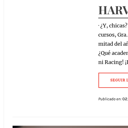
HAR
· ¿Y, chicas
cursos, Gra
mitad del añ
¿Qué academ
ni Racing! 
SEGUIR 
Publicado en:
02