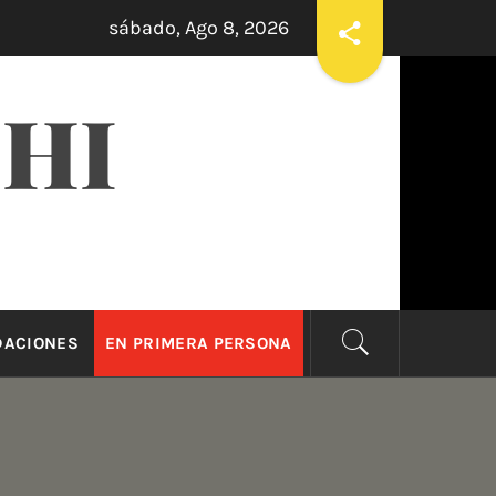
sábado, Ago 8, 2026
OUS VS. VICIOUS
LAS APUESTAS ONLINE SON 
7 días hace
CHI
ACIONES
EN PRIMERA PERSONA