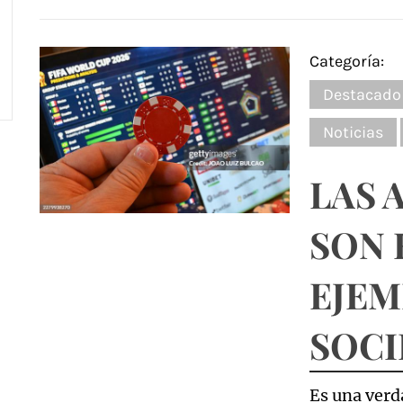
Categoría:
Destacado
Noticias
LAS 
SON 
EJEM
SOC
Es una verda