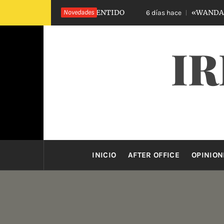
Saltar
OLOGÍA DEL SINSENTIDO
Novedades
«WANDA ACADEMY»
6 días hace
al
contenido
IR
INICIO
AFTER OFFICE
OPINION