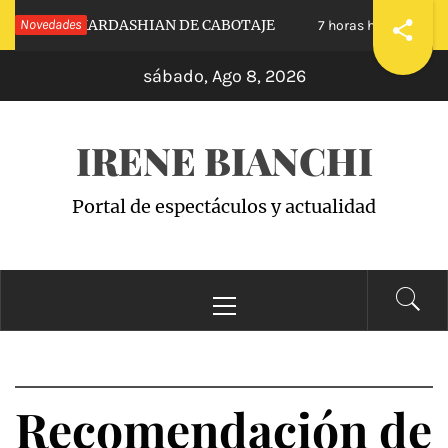
Saltar
UESTRAS KARDASHIAN DE CABOTAJE
Novedades
RAISI
7 horas hace
al
sábado, Ago 8, 2026
contenido
IRENE BIANCHI
Portal de espectáculos y actualidad
Menú
principal
Recomendación de