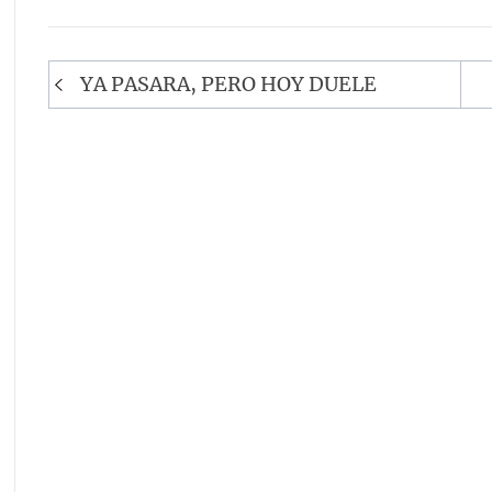
Navegación
YA PASARA, PERO HOY DUELE
de
entradas