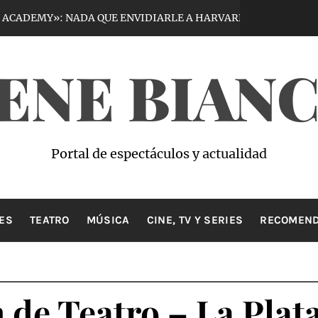
Y»: NADA QUE ENVIDIARLE A HARVARD
VIR
7 días hace
ENE BIAN
Portal de espectáculos y actualidad
ES
TEATRO
MÚSICA
CINE, TV Y SERIES
RECOMEND
de Teatro – La Plat