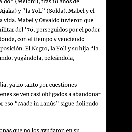
ldo” (Meloni), tras 10 años de
(Ajaka) y “la Yoli” (Solda). Mabel y el
a vida. Mabel y Osvaldo tuvieron que
ilitar del ‘76, perseguidos por el poder
 donde, con el tiempo y venciendo
sición. El Negro, la Yoli y su hija “la
mundo, yugándola, peleándola,
día, ya no tanto por cuestiones
enes se ven casi obligados a abandonar
Por eso “Made in Lanús” sigue doliendo
onas que no los ayudaron en su