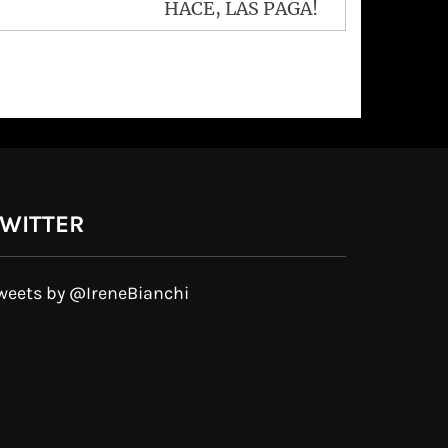
HACE, LAS PAGA!
WITTER
weets by @IreneBianchi