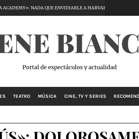
: NADA QUE ENVIDIARLE A HARVARD
VIRT
5 días hace
ENE BIAN
Portal de espectáculos y actualidad
ES
TEATRO
MÚSICA
CINE, TV Y SERIES
RECOMEND
NÚS»: DOLOROSAME