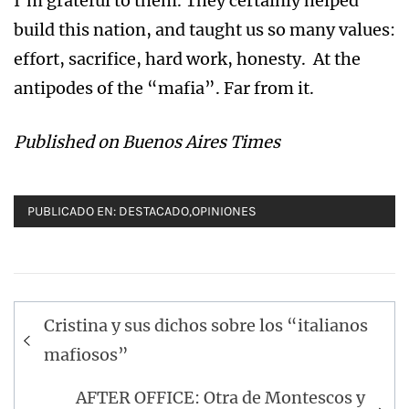
I’m grateful to them. They certainly helped
build this nation, and taught us so many values:
effort, sacrifice, hard work, honesty. At the
antipodes of the “mafia”. Far from it.
Published on Buenos Aires Times
PUBLICADO EN:
DESTACADO
,
OPINIONES
Navegación
Cristina y sus dichos sobre los “italianos
de
mafiosos”
entradas
AFTER OFFICE: Otra de Montescos y