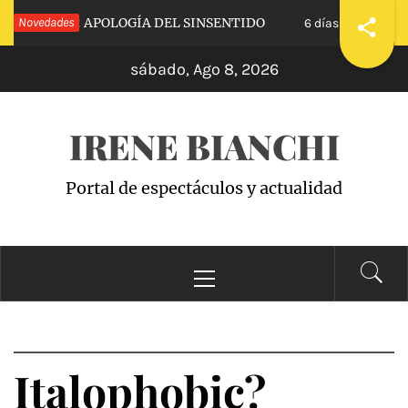
Saltar
 CALVA»: APOLOGÍA DEL SINSENTIDO
Novedades
«WAND
6 días hace
al
sábado, Ago 8, 2026
contenido
IRENE BIANCHI
Portal de espectáculos y actualidad
Menú
principal
Italophobic?