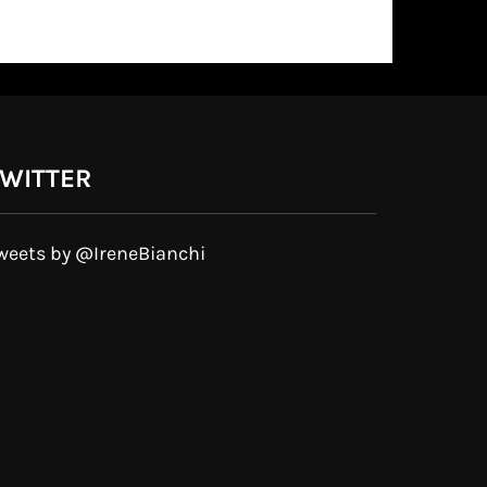
WITTER
weets by @IreneBianchi