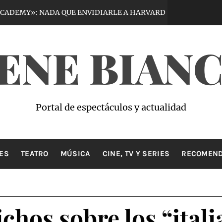
 NADA QUE ENVIDIARLE A HARVARD
VIRTUO
5 días hace
ENE BIAN
Portal de espectáculos y actualidad
ES
TEATRO
MÚSICA
CINE, TV Y SERIES
RECOMEND
ichos sobre los “ital