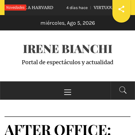
Saltar
DIARLE A HARVARD
Novedades
VIRTUOUS VS. VICIOUS
4 días hace
al
miércoles, Ago 5, 2026
contenido
IRENE BIANCHI
Portal de espectáculos y actualidad
Menú
principal
AFTER OFFICE: