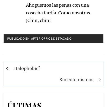
Ahoguemos las penas con una
cosecha tardía. Como nosotras.
¡Chin, chin!
PUBLICADO EN:
AFTER OFFICE
,
DESTACADO
Navegación
Italophobic?
de
entradas
Sin eufemismos
ÚLTIMAS