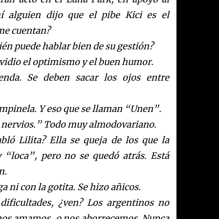
 alguien dijo que el pibe Kici es el
me cuentan?
uién puede hablar bien de su gestión?
nvidio el optimismo y el buen humor.
enda. Se deben sacar los ojos entre
impinela. Y eso que se llaman “Unen”.
e nervios.” Todo muy almodovariano.
ló Lilita? Ella se queja de los que la
y “loca”, pero no se quedó atrás. Está
n.
 ni con la gotita. Se hizo añicos.
ificultades, ¿ven? Los argentinos no
 nos amamos, o nos aborrecemos. Nunca