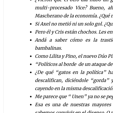
multi-procesado Vice? Bueno, ahí
Mascherano de la economía. ¿Qué 
Si Axel no metió ni un solo gol. ¿Q
Pero él y Cris están chochos. Les e
Andá a saber cómo es la trasti
bambalinas.
Como Lilita y Pino, el nuevo Dúo P
“Políticos al borde
de un ataque d
¿De qué “gatos en la política” hab
descalifican, diciéndole “gorda” 
cayendo en la misma descalificació
Me parece que “ Unen” ya no se pega
Esa es una de nuestras mayores d
sabemos convivir en el disenso. O