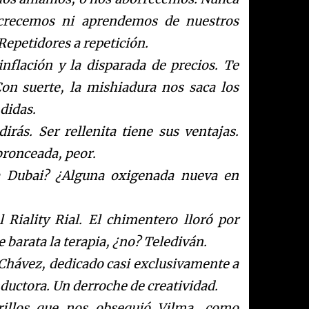
crecemos ni aprendemos de nuestros
Repetidores a repetición.
nflación y la disparada de precios. Te
Con suerte, la mishiadura nos saca los
ndidas.
rás. Ser rellenita tiene sus ventajas.
 bronceada, peor.
a Dubai? ¿Alguna oxigenada nueva en
Riality Rial. El chimentero lloró por
le barata la terapia, ¿no? Telediván.
a Chávez, dedicado casi exclusivamente a
nductora. Un derroche de creatividad.
rillos que nos obsequió Vilma, como