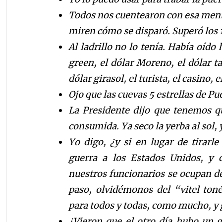
Todos nos cuentearon con esa menti
miren cómo se disparó. Superó los
Al ladrillo no lo tenía. Había oído h
green, el dólar Moreno, el dólar tar
dólar girasol, el turista, el casino,
Ojo que las cuevas 5 estrellas de P
La Presidente
dijo que tenemos qu
consumida. Ya seco la yerba al sol, y
Yo digo, ¿y si en lugar de tirarle
guerra a los Estados Unidos, y c
nuestros funcionarios se ocupan de
paso, olvidémonos del “vitel ton
para todos y todas, como mucho, y 
¿Vieron que el otro día hubo un g