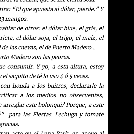
ra: “El que apuesta al dólar, pierde.” Y
 13 mangos.
ablar de otros: el dólar blue, el gris, el
jeta, el dólar soja, el trigo, el maíz, el
 el de las cuevas, el de Puerto Madero…
uerto Madero son las peores.
e consumir. Y yo, a esta altura, estoy
 el saquito de té lo uso 4 ó 5 veces.
 con honda a los buitres, declararle la
riticar a los medios no obsecuentes,
 arreglar este bolonqui? Porque, a este
é”
para las Fiestas. Lechuga y tomate
gracias.
ran acto en el Luna Park, en apoyo al