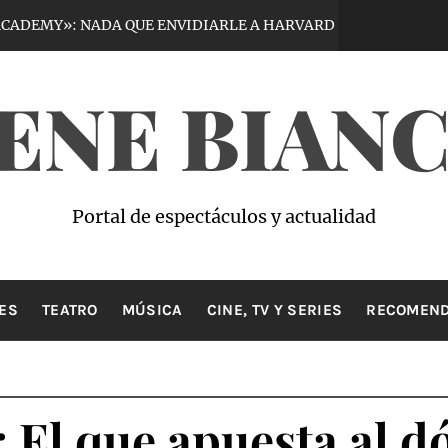
: NADA QUE ENVIDIARLE A HARVARD
VIRTU
4 días hace
ENE BIAN
Portal de espectáculos y actualidad
ES
TEATRO
MÚSICA
CINE, TV Y SERIES
RECOMEND
El que apuesta al d