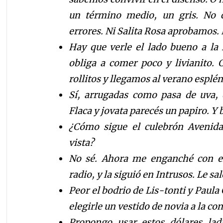
un término medio, un gris. No 
errores. Ni Salita Rosa aprobamos. 
Hay que verle el lado bueno a la i
obliga a comer poco y livianito. 
rollitos y llegamos al verano esplé
Sí, arrugadas como pasa de uva, di
Flaca y jovata parecés un papiro. Y
¿Cómo sigue el culebrón Avenid
vista?
No sé. Ahora me enganché con el 
radio, y la siguió en Intrusos. Le sa
Peor el bodrio de Lis-tonti y Paul
elegirle un vestido de novia a la co
Propongo usar estos dólares lad