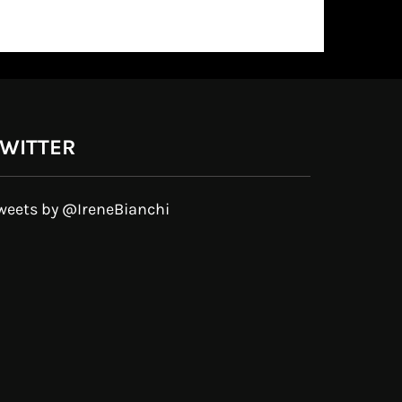
WITTER
weets by @IreneBianchi