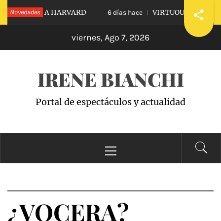
Saltar
IDIARLE A HARVARD
Novedades
VIRTUOUS VS. VICIOUS
6 días hace
al
viernes, Ago 7, 2026
contenido
IRENE BIANCHI
Portal de espectáculos y actualidad
Menú
principal
¿VOCERA?