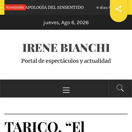
Saltar
CALVA»: APOLOGÍA DEL SINSENTIDO
Novedades
«WAND
4 días hace
al
jueves, Ago 6, 2026
contenido
IRENE BIANCHI
Portal de espectáculos y actualidad
Menú
principal
TARICO, “El