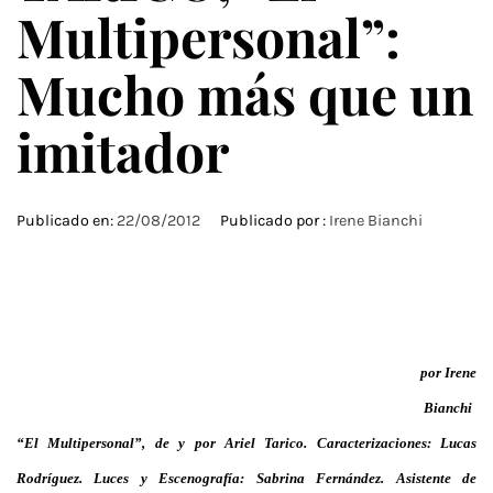
Multipersonal”:
Mucho más que un
imitador
Publicado en:
22/08/2012
Publicado por :
Irene Bianchi
por Irene
Bianchi
“El Multipersonal”, de y por Ariel Tarico. Caracterizaciones: Lucas
Rodríguez. Luces y Escenografía: Sabrina Fernández. Asistente de