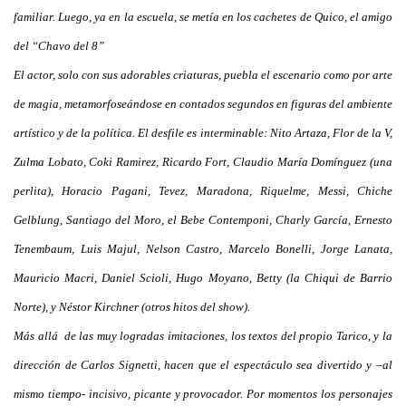
familiar. Luego, ya en la escuela, se metía en los cachetes de Quico, el amigo
del “Chavo del 8”
El actor, solo con sus adorables criaturas, puebla el escenario como por arte
de magia, metamorfoseándose en contados segundos en figuras del ambiente
artístico y de la política. El desfile es interminable: Nito Artaza, Flor de la V,
Zulma Lobato, Coki Ramirez, Ricardo Fort, Claudio María Domínguez (una
perlita), Horacio Pagani, Tevez, Maradona, Riquelme, Messi, Chiche
Gelblung, Santiago del Moro, el Bebe Contemponi, Charly García, Ernesto
Tenembaum, Luis Majul, Nelson Castro, Marcelo Bonelli, Jorge Lanata,
Mauricio Macri, Daniel Scioli, Hugo Moyano, Betty (la Chiqui de Barrio
Norte), y Néstor Kirchner (otros hitos del show).
Más allá de las muy logradas imitaciones, los textos del propio Tarico, y la
dirección de Carlos Signetti, hacen que el espectáculo sea divertido y –al
mismo tiempo- incisivo, picante y provocador. Por momentos los personajes