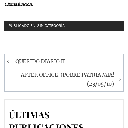
Ultima función.
PUBLICADO EN:
SIN CATEGORÍA
Navegación
QUERIDO DIARIO II
de
entradas
AFTER OFFICE: ¡POBRE PATRIA MIA!
(23/05/10)
ÚLTIMAS
PUBLICACIONES