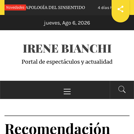
Saltar
CALVA»: APOLOGÍA DEL SINSENTIDO
Novedades
«WAND
4 días hace
al
jueves, Ago 6, 2026
contenido
IRENE BIANCHI
Portal de espectáculos y actualidad
Menú
principal
Recomendación