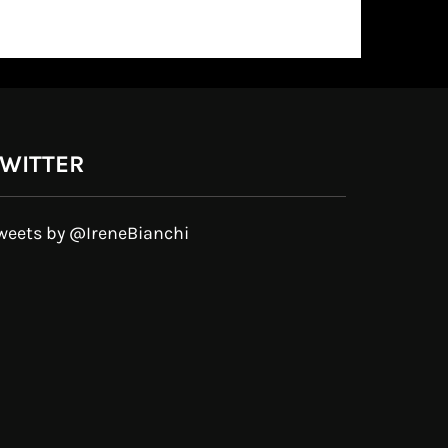
WITTER
weets by @IreneBianchi