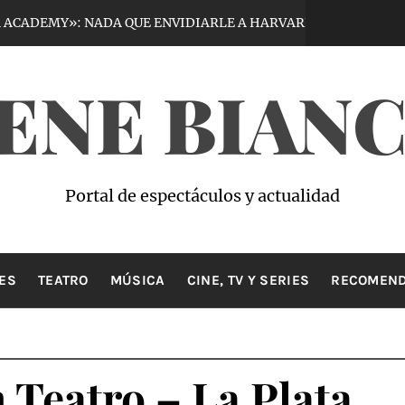
Y»: NADA QUE ENVIDIARLE A HARVARD
VIR
5 días hace
ENE BIAN
Portal de espectáculos y actualidad
ES
TEATRO
MÚSICA
CINE, TV Y SERIES
RECOMEND
Teatro – La Plata