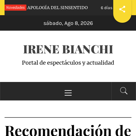
Saltar
 CALVA»: APOLOGÍA DEL SINSENTIDO
Novedades
«WAN
6 días hace
al
sábado, Ago 8, 2026
contenido
IRENE BIANCHI
Portal de espectáculos y actualidad
Menú
principal
Recomendación de