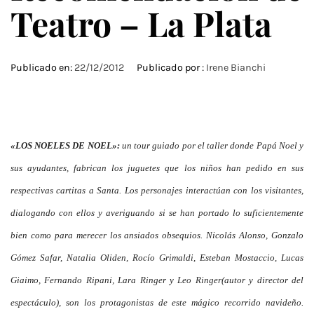
Teatro – La Plata
Publicado en:
22/12/2012
Publicado por :
Irene Bianchi
«LOS NOELES DE NOEL»:
un
tour guiado
por el taller donde Papá Noel y
sus ayudantes, fabrican los juguetes que los niños
han pedido e
n sus
respectivas cartitas a Santa
. Los personajes
interactúan con los visitantes,
dialogando con ellos y averiguando si se han portado lo suficientemente
bien como para
merecer
los ansiados obsequios. Nico
lás Alonso, Gonzalo
Gómez Safar, Natalia Oli
den, Rocío Grimaldi, Esteban Mostaccio, Lucas
Giaimo, Fernando Ripani, Lara Ringer y Leo Ringer(autor
y
director del
espectáculo), son los protagonistas de este mágico recorrido navideño.