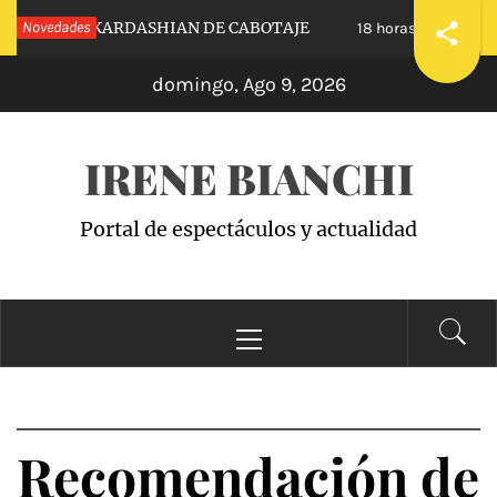
Saltar
NUESTRAS KARDASHIAN DE CABOTAJE
Novedades
RAIS
18 horas hace
al
domingo, Ago 9, 2026
contenido
IRENE BIANCHI
Portal de espectáculos y actualidad
Menú
principal
Recomendación de