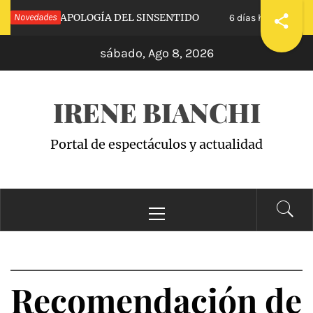
Saltar
CALVA»: APOLOGÍA DEL SINSENTIDO
Novedades
«WAND
6 días hace
al
sábado, Ago 8, 2026
contenido
IRENE BIANCHI
Portal de espectáculos y actualidad
Menú
principal
Recomendación de