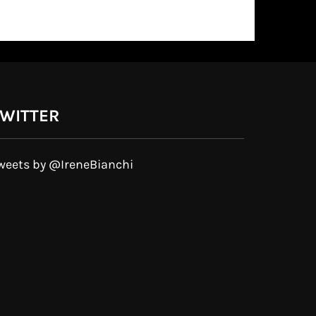
WITTER
weets by @IreneBianchi