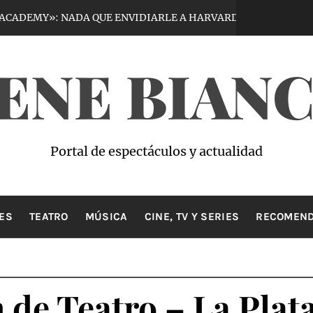
»: NADA QUE ENVIDIARLE A HARVARD
V
1 semana hace
ENE BIAN
Portal de espectáculos y actualidad
ES
TEATRO
MÚSICA
CINE, TV Y SERIES
RECOMEND
de Teatro – La Plat