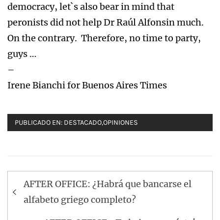
democracy, let`s also bear in mind that
peronists did not help Dr Raúl Alfonsin much.
On the contrary. Therefore, no time to party,
guys …
–
Irene Bianchi for Buenos Aires Times
PUBLICADO EN:
DESTACADO
,
OPINIONES
Navegación
AFTER OFFICE: ¿Habrá que bancarse el
de
alfabeto griego completo?
entradas