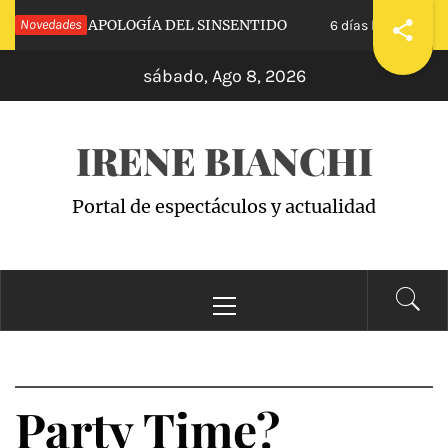
Saltar
CALVA»: APOLOGÍA DEL SINSENTIDO
Novedades
«WAND
6 días hace
al
sábado, Ago 8, 2026
contenido
IRENE BIANCHI
Portal de espectáculos y actualidad
Menú
principal
Party Time?