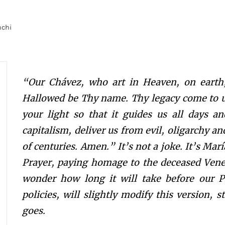
nchi
“Our Chávez, who art in Heaven, on earth, 
Hallowed be Thy name. Thy legacy come to us
your light so that it guides us all days a
capitalism, deliver us from evil, oligarchy a
of centuries. Amen.” It’s not a joke. It’s Mar
Prayer, paying homage to the deceased Venezu
wonder how long it will take before our P
policies, will slightly modify this version,
goes.