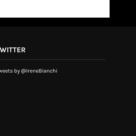
WITTER
weets by @IreneBianchi