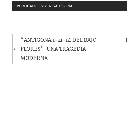
PUBLICADO EN:
SIN CATEGORÍA
Navegación
“ANTIGONA 1-11-14 DEL BAJO
de
FLORES”: UNA TRAGEDIA
entradas
MODERNA