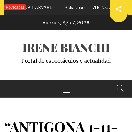
Saltar
IDIARLE A HARVARD
Novedades
VIRTUOUS VS. VICIOUS
6 días hace
al
viernes, Ago 7, 2026
contenido
IRENE BIANCHI
Portal de espectáculos y actualidad
Menú
principal
“ANTIGONA 1-11-