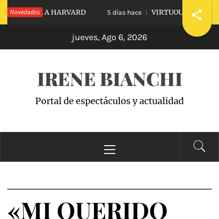
Saltar
IDIARLE A HARVARD
Novedades
VIRTUOUS VS. VICIOUS
5 días hace
al
jueves, Ago 6, 2026
contenido
IRENE BIANCHI
Portal de espectáculos y actualidad
Menú
principal
«MI QUERIDO