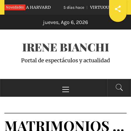
Saltar
DIARLE A HARVARD
Novedades
VIRTUOUS VS. VICIOUS
5 días hace
al
jueves, Ago 6, 2026
contenido
IRENE BIANCHI
Portal de espectáculos y actualidad
Menú
principal
MATRIMONIOS …