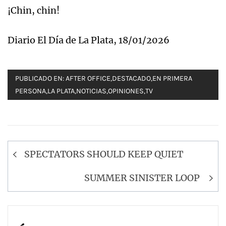
¡Chin, chin!
Diario El Día de La Plata, 18/01/2026
PUBLICADO EN:
AFTER OFFICE
,
DESTACADO
,
EN PRIMERA
PERSONA
,
LA PLATA
,
NOTICIAS
,
OPINIONES
,
TV
Navegación
SPECTATORS SHOULD KEEP QUIET
de
entradas
SUMMER SINISTER LOOP