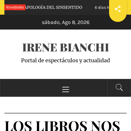
Saltar
ALVA»: APOLOGÍA DEL SINSENTIDO
Novedades
«WANDA
6 días hace
al
sábado, Ago 8, 2026
contenido
IRENE BIANCHI
Portal de espectáculos y actualidad
Menú
principal
LOS LIBROS NOS