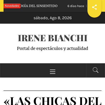
Saltar
A»: APOLOGÍA DEL SINSENTIDO
Novedades
«WANDA ACA
6 días hace
al
sábado, Ago 8, 2026
contenido
IRENE BIANCHI
Portal de espectáculos y actualidad
Menú
principal
«LAS CHICAS DEL