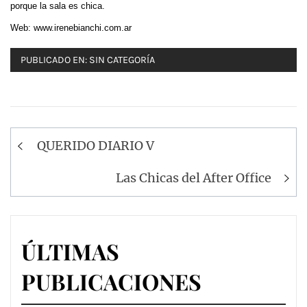
porque la sala es chica.
Web: www.irenebianchi.com.ar
PUBLICADO EN:
SIN CATEGORÍA
Navegación
QUERIDO DIARIO V
de
entradas
Las Chicas del After Office
ÚLTIMAS
PUBLICACIONES