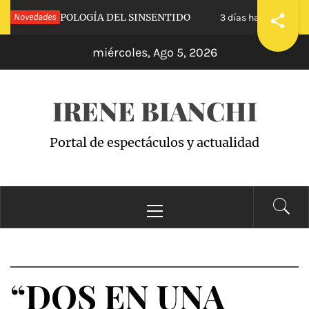
Saltar
LVA»: APOLOGÍA DEL SINSENTIDO
Novedades
«WANDA 
3 días hace
al
miércoles, Ago 5, 2026
contenido
IRENE BIANCHI
Portal de espectáculos y actualidad
Menú
principal
“DOS EN UNA