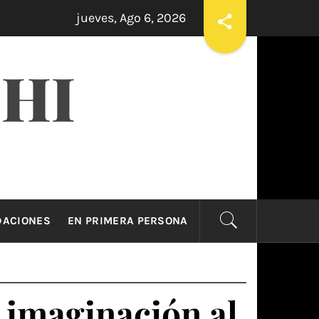
jueves, Ago 6, 2026
CIOUS
LAS APUESTAS ONLINE SON EL PEOR E
5 días hace
CHI
ACIONES
EN PRIMERA PERSONA
maginación al