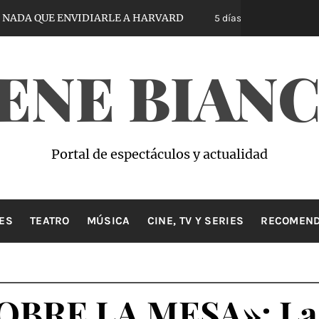
E ENVIDIARLE A HARVARD
VIRTUOUS VS. VI
5 días hace
ENE BIAN
Portal de espectáculos y actualidad
ES
TEATRO
MÚSICA
CINE, TV Y SERIES
RECOMEND
RE LA MESA»: La i