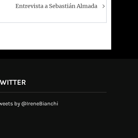
Entrevista a Sebastián Almada
WITTER
weets by @IreneBianchi