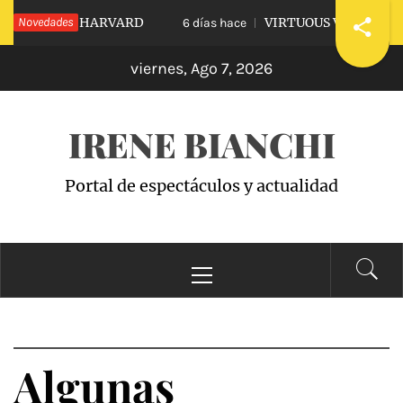
Saltar
DIARLE A HARVARD
Novedades
VIRTUOUS VS. VICIOUS
6 días hace
al
viernes, Ago 7, 2026
contenido
IRENE BIANCHI
Portal de espectáculos y actualidad
Menú
principal
Algunas