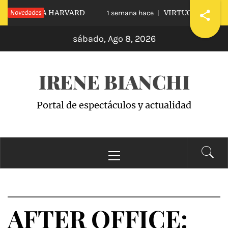
Saltar
DIARLE A HARVARD
Novedades
VIRTUOUS VS. VICIOUS
1 semana hace
al
sábado, Ago 8, 2026
contenido
IRENE BIANCHI
Portal de espectáculos y actualidad
Menú
principal
AFTER OFFICE: