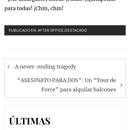
para todas! ¡Chin, chin!
PUBLICADO EN:
AFTER OFFICE
,
DESTACADO
Navegación
A never-ending tragedy
de
entradas
“ASESINATO PARA DOS”: Un “Tour de
Force” para alquilar balcones
ÚLTIMAS