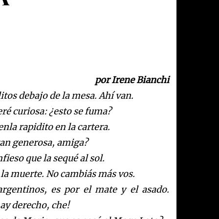
por Irene Bianchi
litos debajo de la mesa
. Ah
í
va
n
.
er
é
curiosa:
¿
esto se fuma?
enla rapidito en la cartera.
tan generosa, amiga?
fieso que l
a sequ
é
al sol.
 la muerte. No cambi
á
s
m
á
s
vos.
rgentinos, es por el mate y el asado.
ay derecho, che!