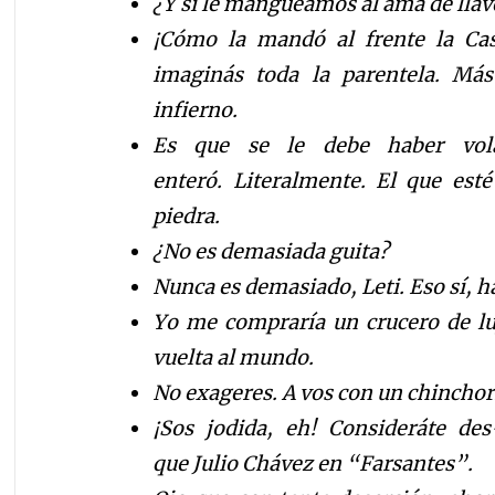
¿Y si le mangueamos al ama de llav
¡C
ó
mo la mand
ó
al frente la Ca
imagin
á
s toda la parentela. M
á
s
infierno.
Es que se le
debe haber vol
enter
ó
.
Literalmente. El que est
é
piedra.
¿No es demasiada guita?
Nunca es demasiado, Leti. Eso s
í
,
ha
Yo me comprar
í
a
un crucero de lu
vuelta al mundo.
No exageres. A vos con un chinchorr
¡Sos jodida, eh! Consider
á
te des
que
Julio
Ch
á
v
ez en
“
Farsantes
”
.