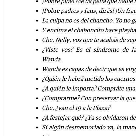
¡Pobre pibe! Me da pena que nadie 
¡Pobre padres y fans, dir
á
s!
¡
Un fra
La culpa no es del chancho. Yo no 
Y encima el chaboncito hace playb
Che, Nelly
, vos que te acab
á
s
de sep
¿Viste vos? Es el s
í
ndrome de la
Wanda.
Wanda es capaz de decir que es virg
¿Qui
é
n le habr
á
metido los cuernos 
¿A qui
é
n le importa? Compr
á
te una
¿Comprarme? Con preservar la que t
Che,
¿
v
an el 19 a la
Plaza?
¿A festejar qu
é
?
¿
Ya se olvidaron de
Si alg
ú
n
desmemoriado va, la ma