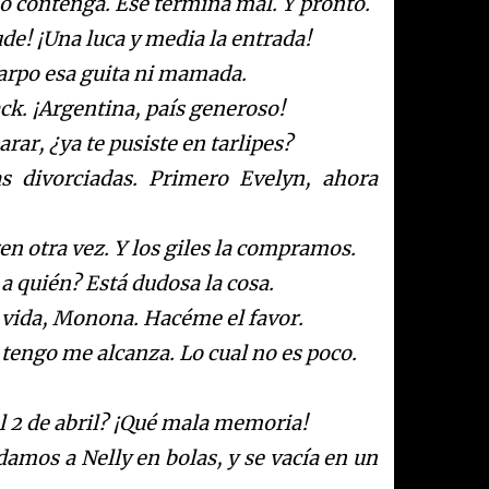
lo contenga. Ese termina mal.
Y pronto.
ude!
¡
Una luca y media la entrada!
garpo esa guita ni mam
ada.
ack.
¡
A
rgentina, pa
í
s
generoso!
arar,
¿
y
a te pusiste en tarlipes?
s divorciadas.
Primero
Evelyn, ahora
en ot
ra vez. Y los giles la compramos.
a qui
é
n? Est
á
dudosa la cosa.
 vida, Monona. Hac
é
me el favor.
engo me alcanza. Lo cual no es poco.
l 2 de abril?
¡Qu
é
mala memoria!
ndamos a
Nelly
en bolas, y se vac
í
a
en un