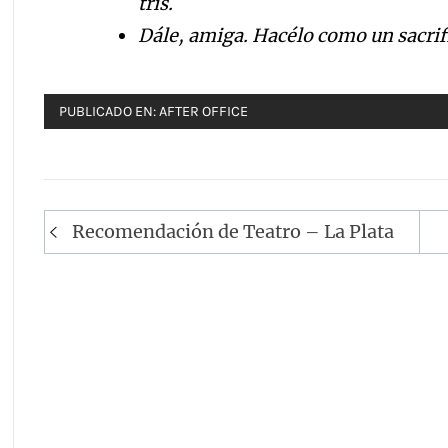
tris.
D
á
l
e, amiga. Hac
é
l
o como un sacrifi
PUBLICADO EN:
AFTER OFFICE
Navegación
Recomendación de Teatro – La Plata
de
entradas