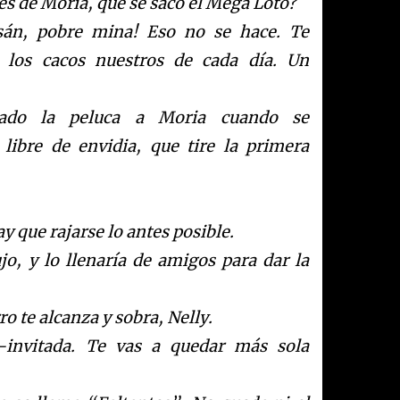
es de Moria, que se sac
ó
el Mega Loto?
s
á
n, pobre mina! Eso no se hace. Te
 los cacos nuestros de cada d
í
a. Un
ado la peluca a Moria cuando se
libre de envidia, que tire la primera
y que rajarse lo antes posible.
jo, y
lo llenar
í
a
de amigos para dar la
o te alcanza y sobra, Nelly.
-invitada. Te vas a quedar m
á
s sola