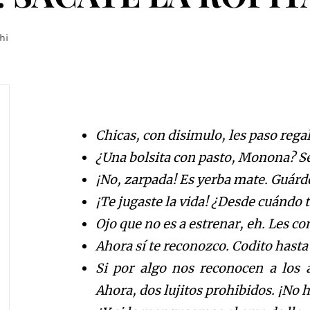
hi
Chicas, con disimulo, les pa
so rega
¿Una bolsita con pasto, Monona? S
¡No, zarpada! Es yerba mate. Gu
á
rd
¡Te jugaste la vida!
¿
Desde
cu
á
n
do 
Ojo que no es a estrenar
, eh.
Les con
Ahora s
í
te reconozco.
Codito hasta
Si por algo nos reconocen a los a
Ahora, dos lujitos prohib
idos.
¡
N
o h