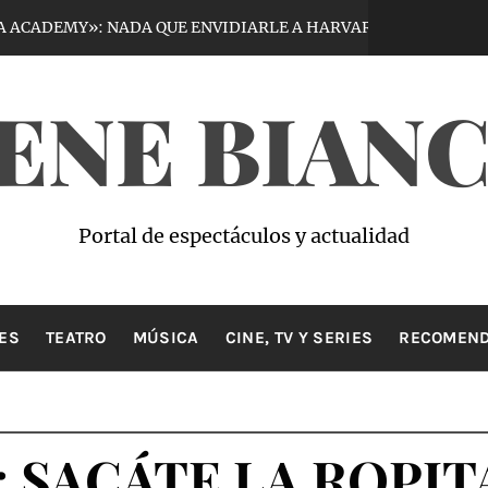
Y»: NADA QUE ENVIDIARLE A HARVARD
VI
5 días hace
ENE BIAN
Portal de espectáculos y actualidad
ES
TEATRO
MÚSICA
CINE, TV Y SERIES
RECOMEND
: SACÁTE LA ROPIT