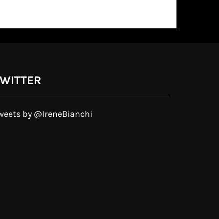
WITTER
weets by @IreneBianchi