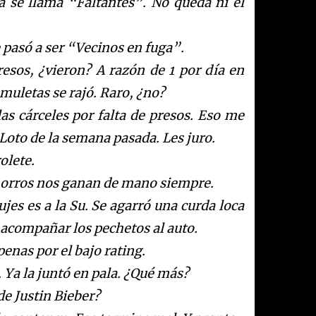
a se l
lama
“
Faltantes
”
. No queda ni el
e pas
ó
a ser
“
Vecinos en fuga
”
.
resos,
¿
v
ieron? A raz
ó
n
de 1 por d
í
a
en
muletas se raj
ó
.
Raro,
¿
n
o?
as c
á
r
ce
les por falta de presos.
Eso me
Loto de la semana pasada. Les juro.
olete.
orros nos ganan de mano siempre.
jes es a la Su. Se agarr
ó
una curda loca
e acompa
ñ
a
r los pechetos al auto.
penas por el bajo rating.
 Ya la junt
ó
en pala.
¿
Q
u
é
m
ás?
e Justin
Bieber
?