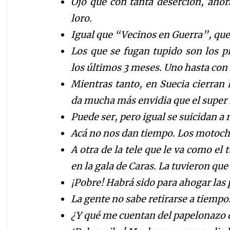
Ojo que c
on tanta deserci
ó
n
, ahor
loro.
Igual que
“
Vecinos en Guerra
”
, qu
Los que se fugan tupido son los p
los
ú
l
timos 3 meses. Uno hasta con 
Mientras tanto,
en Suecia cierran l
da mucha m
á
s
envidia que el super 
Puede ser, pero igual se suicidan a r
Ac
á
no nos dan tiempo. Los motoch
A otra de la tele
que le va como el tu
en la gala de Caras. La tuvieron qu
¡Pobre! Habr
á
sido para ahogar las 
La gente no sabe retirarse a tiempo.
¿Y qu
é
me cuentan del papelonazo d