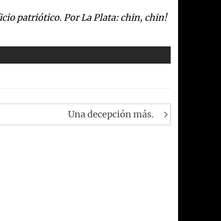
cio patri
ó
t
ico. Por La Plata: chin, chin!
Una decepción más.