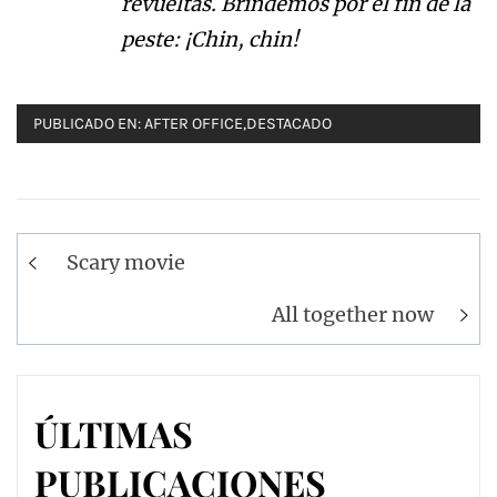
revueltas. Brindemos por el fin de la
peste: ¡Chin, chin!
PUBLICADO EN:
AFTER OFFICE
,
DESTACADO
Navegación
Scary movie
de
entradas
All together now
ÚLTIMAS
PUBLICACIONES