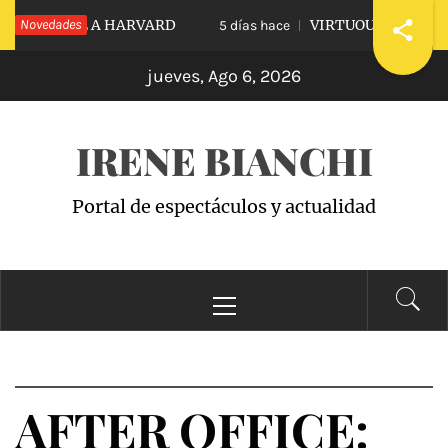
Saltar
DIARLE A HARVARD
Novedades
VIRTUOUS VS. VICIOUS
5 días hace
al
jueves, Ago 6, 2026
contenido
IRENE BIANCHI
Portal de espectáculos y actualidad
Menú
principal
AFTER OFFICE: