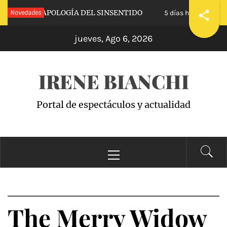
Saltar
CALVA»: APOLOGÍA DEL SINSENTIDO
Novedades
«WANDA
5 días hace
al
jueves, Ago 6, 2026
contenido
IRENE BIANCHI
Portal de espectáculos y actualidad
Menú
principal
The Merry Widow