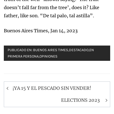
doesn’t fall far from the tree’, does it? Like
father, like son. “De tal palo, tal astilla”.
Buenos Aires Times, Jan 14, 2023
PUBLICADO EN:
BUENOS AIRES TIMES
,
DESTACADO
,
EN
PRIMERA PERSONA
,
OPINIONES
Navegación
¡YA 15 Y EL PESCADO SIN VENDER!
de
entradas
ELECTIONS 2023