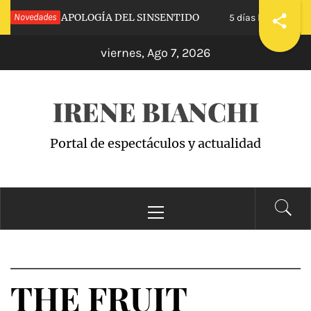
Saltar
CALVA»: APOLOGÍA DEL SINSENTIDO
Novedades
«WAND
5 días hace
al
viernes, Ago 7, 2026
contenido
IRENE BIANCHI
Portal de espectáculos y actualidad
Menú
principal
THE FRUIT