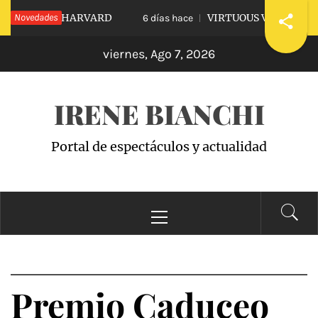
Saltar
IARLE A HARVARD
Novedades
VIRTUOUS VS. VICIOUS
6 días hace
al
viernes, Ago 7, 2026
contenido
IRENE BIANCHI
Portal de espectáculos y actualidad
Menú
principal
Premio Caduceo