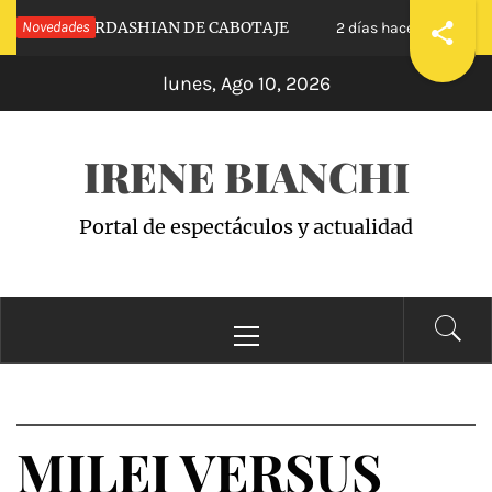
Saltar
STRAS KARDASHIAN DE CABOTAJE
Novedades
RAISING 
2 días hace
al
lunes, Ago 10, 2026
contenido
IRENE BIANCHI
Portal de espectáculos y actualidad
Menú
principal
MILEI VERSUS