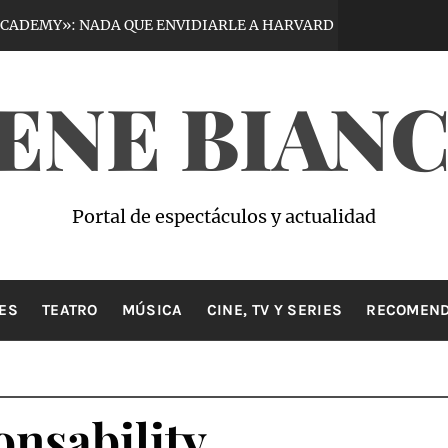
: NADA QUE ENVIDIARLE A HARVARD
VIRTU
5 días hace
ENE BIAN
Portal de espectáculos y actualidad
ES
TEATRO
MÚSICA
CINE, TV Y SERIES
RECOMEND
onsability