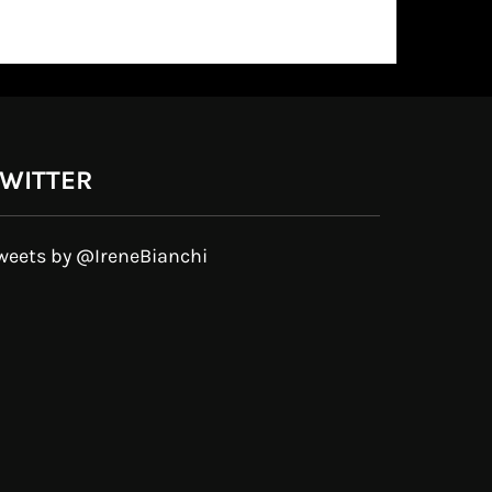
WITTER
weets by @IreneBianchi