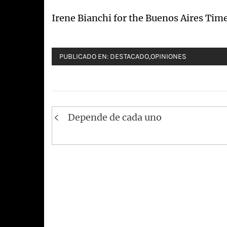
Irene Bianchi for the Buenos Aires Tim
PUBLICADO EN:
DESTACADO
,
OPINIONES
Navegación
Depende de cada uno
de
entradas