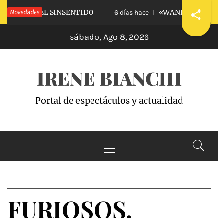
Saltar
OGÍA DEL SINSENTIDO
Novedades
«WANDA ACADEMY»: 
6 días hace
al
sábado, Ago 8, 2026
contenido
IRENE BIANCHI
Portal de espectáculos y actualidad
Menú
principal
FURIOSOS,