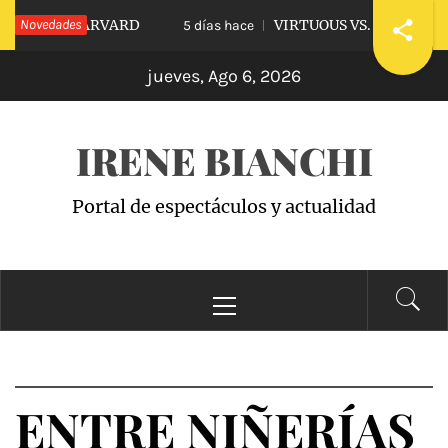
Saltar
LE A HARVARD
Novedades
VIRTUOUS VS. VICIOUS
5 días hace
al
jueves, Ago 6, 2026
contenido
IRENE BIANCHI
Portal de espectáculos y actualidad
Menú
principal
ENTRE NIÑERÍAS