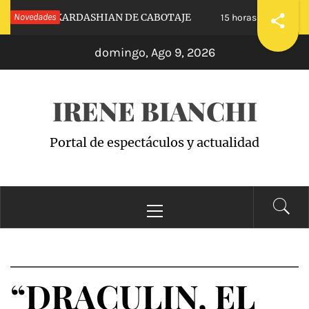
Saltar
UESTRAS KARDASHIAN DE CABOTAJE
Novedades
RAISI
15 horas hace
al
domingo, Ago 9, 2026
contenido
IRENE BIANCHI
Portal de espectáculos y actualidad
Menú
principal
“DRACULIN, EL