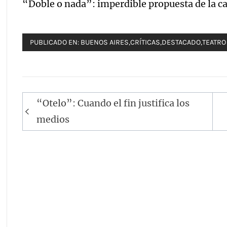
“Doble o nada”: imperdible propuesta de la ca
PUBLICADO EN:
BUENOS AIRES
,
CRÍTICAS
,
DESTACADO
,
TEATRO
Navegación
“Otelo”: Cuando el fin justifica los
de
medios
entradas