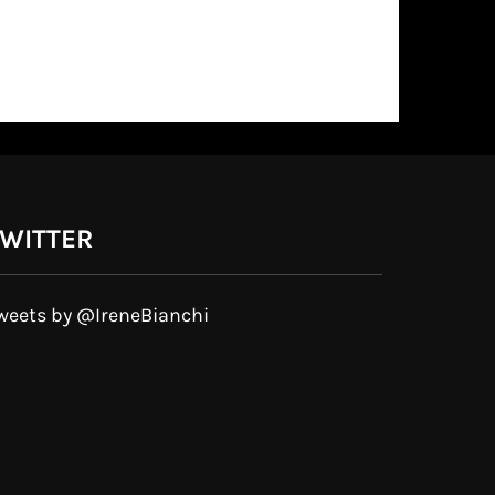
WITTER
weets by @IreneBianchi