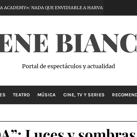
Y»: NADA QUE ENVIDIARLE A HARVARD
VI
5 días hace
ENE BIAN
Portal de espectáculos y actualidad
ES
TEATRO
MÚSICA
CINE, TV Y SERIES
RECOMEND
: Luces y sombras 