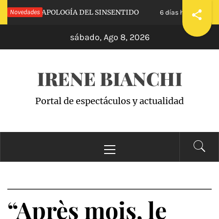
Saltar
CALVA»: APOLOGÍA DEL SINSENTIDO
Novedades
«WAND
6 días hace
al
sábado, Ago 8, 2026
contenido
IRENE BIANCHI
Portal de espectáculos y actualidad
Menú
principal
“Après mois, le