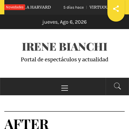
Saltar
IDIARLE A HARVARD
Novedades
VIRTUOUS VS. VICIOUS
5 días hace
al
jueves, Ago 6, 2026
contenido
IRENE BIANCHI
Portal de espectáculos y actualidad
Menú
principal
AFTER