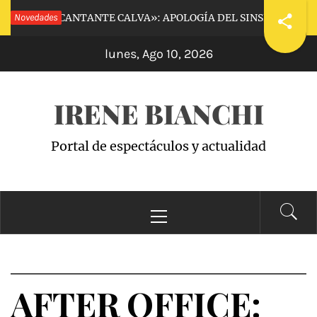
Saltar
Novedades
«LA CANTANTE CALVA»: APOLOGÍA DEL SINSENTIDO
e
al
lunes, Ago 10, 2026
contenido
IRENE BIANCHI
Portal de espectáculos y actualidad
Menú
principal
AFTER OFFICE: