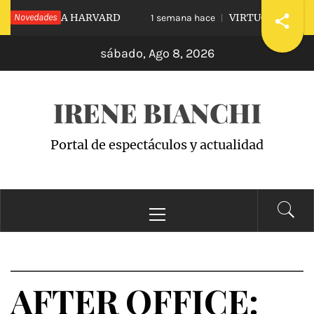
Saltar
DIARLE A HARVARD
Novedades
VIRTUOUS VS. VICIOU
1 semana hace
al
sábado, Ago 8, 2026
contenido
IRENE BIANCHI
Portal de espectáculos y actualidad
Menú
principal
AFTER OFFICE: