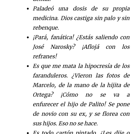
Palade
ó
una dosis de su propi
a
medicina. Dios castiga sin palo y sin
rebenque.
¡Par
á
, fan
á
tica!
¿
Est
á
s saliendo con
Jos
é
Narosky?
¡
A
floj
á
con los
refranes
!
Es que me mata la hipocres
í
a
de los
faranduleros.
¿
V
ieron las fotos de
Marcelo, de la mano de la hijita de
Orte
ga?
¡
C
ó
m
o no se v
a a
enfurecer
el hijo de Palito! Se pone
de novio con su ex, y se florea con
sus hijos. Eso no se hace.
Es todo cart
ó
n
pintado.
¿
L
es dije o