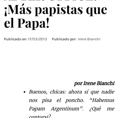
¡Más papistas que
el Papa!
Publicado en:
17/03/2013
Publicado por :
Irene Bianchi
por Irene Bianchi
Buenos, chicas: ahora s
í que nadie
nos pisa el poncho.
“
Habemus
Papam Argentinum
”
.
¿
Q
u
é me
contursi?