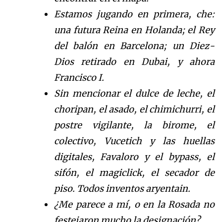
Estamos jugando en primera, che:
una futura Reina en Holanda; el
Rey
del bal
ó
n
en Barcelona; un
Diez-
Dios retirado en Dubai
, y ahora
Francisco I
.
Sin mencionar el dulce de leche, el
choripan, el asado, el chimichurri, el
postre vigilante, la birome, el
colectivo, Vucetich y las huellas
digitales, Favaloro y el bypass, e
l
sif
ó
n
, el magiclick, el secador de
piso. Todos inventos
aryentain.
¿Me parece a m
í
, o en la Rosada no
festejaron mucho
la designaci
ó
n
?