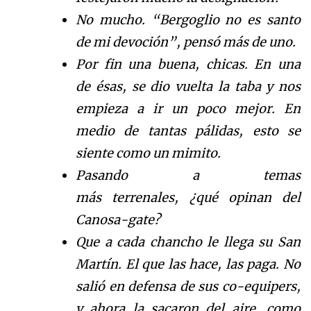
No mucho.
“
Bergoglio no es santo
de mi devoci
ó
n
”
, pens
ó
m
á
s
de uno.
Por fin una buena, chicas. En una
de
é
s
as, se dio v
uelta la taba y nos
empieza a ir un poco mejor. En
medio de tantas p
á
l
idas, esto se
siente como un mimito.
Pasando a temas
m
á
s
terrenales,
¿
q
u
é
opinan del
Canosa-gate?
Que a
cada chancho le llega su San
Mart
í
n
. El que las hace, las paga. No
sali
ó
en defens
a de sus co-equipers,
y ahora la sacaron del aire, como