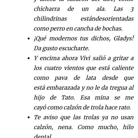
chicharra de
un ala. Las 3
chilindrinas est
á
n
desorientadas
como perro en cancha de bochas.
¡Qu
é
modernos tus dichos, Gla
dys
!
Da gusto escucharte.
Y encima ahora
Vivi
sali
ó
a gritar a
los cuatro vient
os
que est
á
caliente
como pava de
lata desde que
est
á
embarazada y n
o le da tregua al
hijo de Tato.
Esa mina se me
cay
ó
como calz
ó
n
d
e trola hace rato.
Te aviso que las trolas ya no usan
calz
ó
n
, nena. Como mucho, hilo
dental.