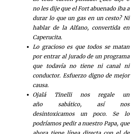
no les dije que el Fort abuenado iba a
durar lo que un gas en un cesto?
Ni
hablar de la Alfano
,
convertida en
Caperu
cita.
Lo gracioso es que todos se matan
por entrar al jurado de un programa
que todav
í
a
no tiene ni canal ni
conductor. Esfuerzo digno de mejor
causa.
Ojal
á
Tinelli nos regale un
a
ñ
o
sab
á
t
ico, as
í
nos
desintoxicamos un poco.
Se lo
podr
í
a
mos pedir a nuestro
Papa, que
ahora tiene l
í
n
ea directa con el de