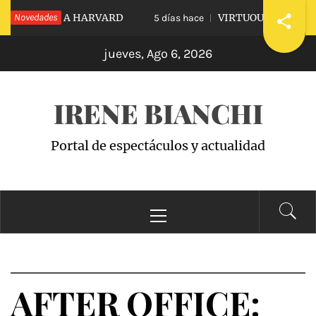
Saltar
IDIARLE A HARVARD
Novedades
VIRTUOUS VS. VICIOUS
5 días hace
al
jueves, Ago 6, 2026
contenido
IRENE BIANCHI
Portal de espectáculos y actualidad
Menú
principal
AFTER OFFICE: