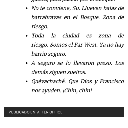
No te conviene, Su. Llueven balas de
barrabravas en el Bos
que. Zona de
riesgo.
Toda la ciudad es zona de
riesgo.
Somos el Far West.
Ya no hay
barrio seguro.
A seguro se lo llevaron preso.
Los
dem
á
s
siguen sueltos.
Qu
é
v
achach
é
.
Que Dios y Francisco
nos ayuden.
¡
Chin, chin!
PUBLICADO EN:
AFTER OFFICE