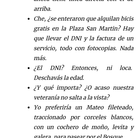
arriba.
Che,
¿
s
e enteraron que alquilan bicis
gratis en la Plaza San Martin? Hay
que llevar el DNI y la factura de un
servicio, todo con fotocopias.
Nada
m
á
s
.
¿El DNI? Entonces, ni loca.
Deschav
á
s la edad.
¿Y
qu
é
importa?
¿O acaso nuestra
veteran
í
a no salta a la vista?
Yo preferir
í
a
un Mateo fileteado,
traccionado
por corceles
blancos,
con un cochero de mo
ñ
o
, levita y
galera, para pasear por el Bosque.