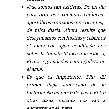
¡Que somos tan exitistas! De un d
í
a
para otro nos volvimos cat
ó
licos-
apost
ó
licos-romanos-
practicantes,
de misa diaria.
Ahora resulta que
desayunamos con hostias
y cebamos
el mate con agua bendita
.
Se nos
subi
ó
la fumata
blanca
a la cabeza,
E
lvira.
Agrandados como galleta en
el agua.
Es que es importante, Pilu.
¡
El
prime
r Papa americano de la
historia!
No es moco de pavo. Entre
otras cosas, muchos nos van a
encontrar en el mapa.