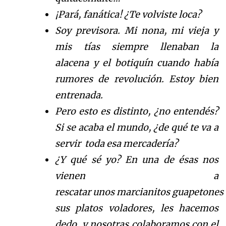
¡Par
á
, fan
á
tica!
¿
Te volviste loca?
Soy previsora.
Mi nona, mi vieja y
mis t
í
a
s
si
empre llenaba
n
la
alacena
y el botiqu
í
n
cuando hab
ía
rumores de revoluci
ó
n.
Estoy bien
entrenada.
Pero esto es distinto,
¿
n
o entend
é
s
?
Si se acaba el mundo,
¿
d
e qu
é
te va a
servir toda esa mercader
í
a
?
¿Y qu
é
s
é
yo? En una de
é
sas
nos
vienen a
rescatar
uno
s
marcianitos
guapetones
sus platos voladores, les hacemos
dedo, y
nosotras
colaboramos con el