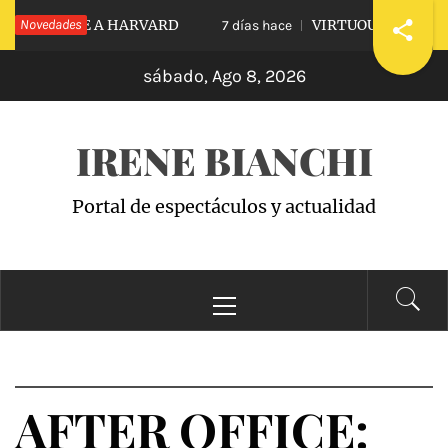
Saltar
IDIARLE A HARVARD
Novedades
VIRTUOUS VS. VICIOUS
7 días hace
al
sábado, Ago 8, 2026
contenido
IRENE BIANCHI
Portal de espectáculos y actualidad
Menú
principal
AFTER OFFICE: