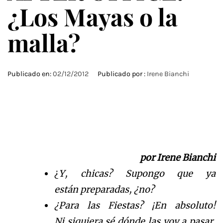
¿Los Mayas o la
malla?
Publicado en:
02/12/2012
Publicado por :
Irene Bianchi
por Irene Bianchi
¿
Y, chicas? Supongo que ya
est
á
n
preparadas,
¿
n
o?
¿Para las Fiestas?
¡
En absoluto!
Ni
siquiera
s
é
d
ó
n
de las voy a pasar.