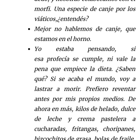
morfi. Una es
pecie de canje por los
vi
á
t
icos,
¿
e
ntend
é
s
?
Mejor no hablemos de canje
, que
estamos en el horno.
Yo estaba pensando, si
esa
profec
í
a
se cumple,
ni vale la
pena que empiece la
dieta.
¿
S
aben
qu
é
?
Si se acaba el mundo,
voy a
lastrar a morir. Prefiero reventar
antes por mis propios medios. De
ahora en m
á
s
, kilos de helado, dulce
de leche
y crema pastelera
a
cucharadas, fritangas
, choripanes,
bizcochit
os de grasa, bolas de fraile,