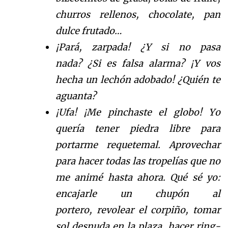
churros rellenos
, chocolate
, pan
dulce frutado
…
¡Par
á
, zarpada
!
¿
Y
si no pasa
nada?
¿
S
i es falsa alarma?
¡
Y
vos
hecha un lech
ó
n
adobado!
¿
Q
ui
é
n
te
aguanta?
¡Ufa!
¡
Me pinchaste el globo! Yo
quer
í
a tener piedra libre para
portar
me requetemal.
Aprovechar
para h
acer todas las tropel
í
a
s
que
no
me anim
é
hasta ahora.
Qu
é
s
é
yo:
e
ncajarle un chup
ó
n
al
portero,
revolear el corpi
ñ
o
,
tomar
sol desnuda en la plaza,
hacer ring-