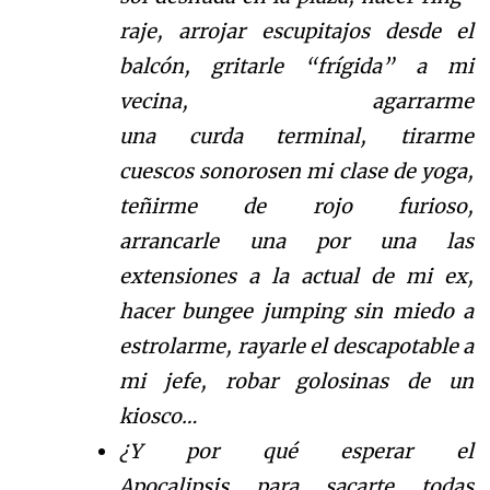
raje,
arrojar escupitajos desde el
balc
ó
n
, gritarle
“
fr
í
g
ida
”
a
mi
vecina, agarrarme
una
curda
terminal, tirarme
cuescos
sonoros
en mi clase de yoga
,
te
ñ
i
rme de rojo furioso,
arrancarle
una por una
las
extensiones a la
actual
de mi ex,
hacer bungee jumping sin miedo a
estrolarme, rayarle el descapotable a
mi jefe
, rob
ar golosinas de un
kiosco
…
¿Y por qu
é
esperar el
Apocalipsis
para sacarte todas