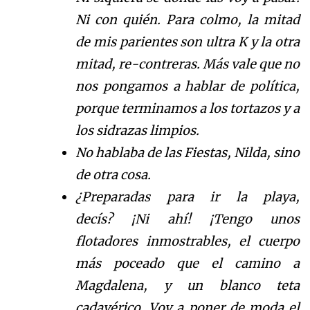
Ni con qui
é
n
. Para colmo, la mitad
de mis parientes son ultra K y la otra
mitad,
re-
contrera
s. M
á
s
vale que no
nos pongamos a hablar de pol
í
t
ica
,
porque terminamos a los tortazos
y a
los
sidrazas limpios.
No hablaba de
las Fiestas,
Nilda,
sino
de otra cosa.
¿Preparadas para ir la playa,
dec
í
s?
¡
Ni ah
í
!
¡
Tengo unos
flotadores inmostrables, e
l cuerpo
m
á
s
poceado que el camino a
Magdalena,
y un blanco teta
cadav
é
r
ico.
Voy a poner de moda el