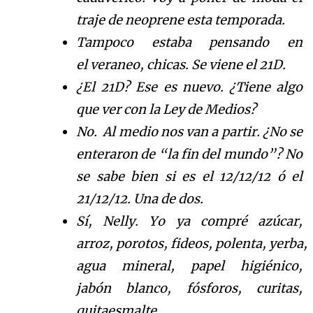
traje de neoprene e
sta temporada.
Tampoco estaba pensando en
el
veraneo, chicas. Se viene el 21D.
¿El 21D? Ese
es n
uevo.
¿
T
iene algo
que ver con
la Ley de Medios?
No. Al medio nos van a partir.
¿
N
o se
enteraron de
“
la fin del mundo
”
?
No
se sabe bien si
es
el 12/12/12
ó
el
2
1/12/12.
Una de dos.
S
í
,
Nelly.
Yo ya compr
é
az
ú
c
ar,
arroz,
porotos,
fideos,
polenta,
yerba,
agua mineral
,
papel higi
é
n
ico,
jab
ó
n
blanco
,
f
ó
s
foros,
curitas,
quitaesmalte
…