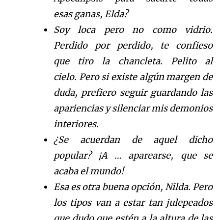
esas
ganas, Elda?
Soy loca pero no como vidrio.
P
erdido por perdido,
te confieso
que
tiro la chancleta.
Pelito al
cielo.
Pero si exis
te alg
ú
n
margen de
duda, prefiero seguir gu
ardando las
apariencias
y silenciar mis demonios
interiores.
¿Se acuerdan de aquel dicho
popular?
¡
A
…
aparearse, que se
acaba el mundo!
Esa es otra buena opci
ó
n
, Nilda. Pero
los tipos van a estar tan j
ulepeados
que dudo que est
é
n
a la altura de las