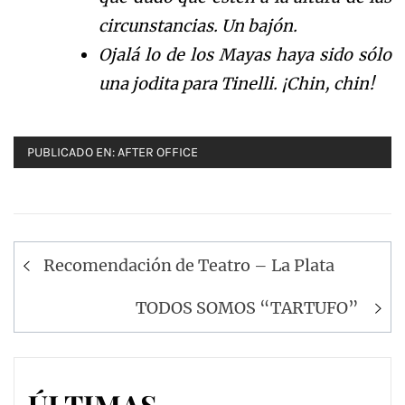
circ
unstancias. Un baj
ó
n
.
Ojal
á
lo de los Mayas haya sido s
ó
l
o
una jodita para Tinelli.
¡
C
hin, chin!
PUBLICADO EN:
AFTER OFFICE
Navegación
Recomendación de Teatro – La Plata
de
entradas
TODOS SOMOS “TARTUFO”
ÚLTIMAS