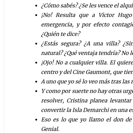
¿Cómo sabés? ¿Se les vence el alqu
¡No! Resulta que a Victor Hugo
emergencia, y por efecto contagio
¿Quién te dice?
¿Estás segura? ¿A una villa? ¿Sin
natural? ¿Qué ventaja tendría? No l
¡Ojo! No a cualquier villa. El quie
centro y del Cine Gaumont, que tien
A uno que yo sé lo veo más tras las r
Y como por suerte no hay otras urg
resolver, Cristina planea levantar
convertir
la Isla
Demarchi
en una es
Eso es lo que yo llamo el don de
Genial.