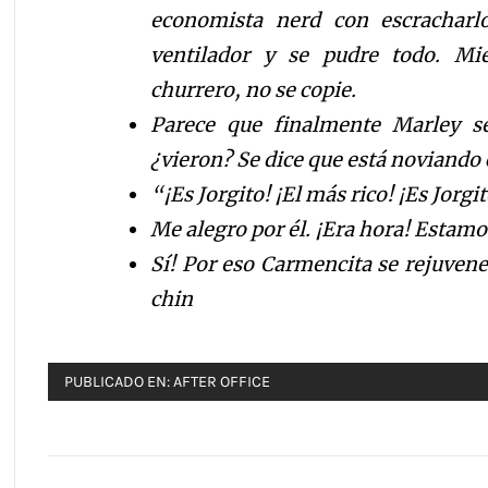
economista nerd con escracharlo
ventilador y se pudre todo. Mi
churrero, no se copie.
Parece que finalmente Marley se
¿vieron? Se dice que está noviando c
“¡Es Jorgito! ¡El más rico! ¡Es Jorgi
Me alegro por él. ¡Era hora! Estamo
Sí! Por eso Carmencita se rejuvene
chin
PUBLICADO EN:
AFTER OFFICE