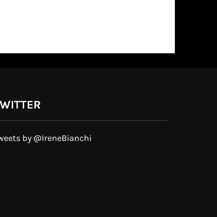
WITTER
weets by @IreneBianchi