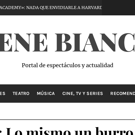
»: NADA QUE ENVIDIARLE A HARVARD
VIRT
5 días hace
ENE BIAN
Portal de espectáculos y actualidad
ES
TEATRO
MÚSICA
CINE, TV Y SERIES
RECOMEND
 Lo mismo un burro 