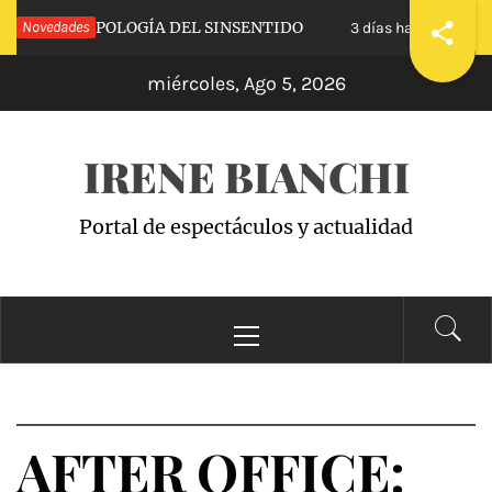
Saltar
LVA»: APOLOGÍA DEL SINSENTIDO
Novedades
«WANDA 
3 días hace
al
miércoles, Ago 5, 2026
contenido
IRENE BIANCHI
Portal de espectáculos y actualidad
Menú
principal
AFTER OFFICE: