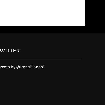
WITTER
weets by @IreneBianchi