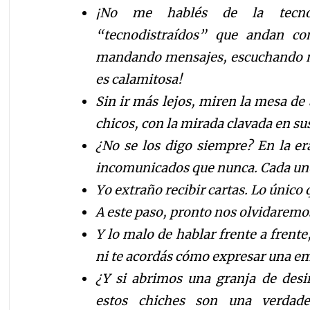
¡No me hablés de la tecnol
“tecnodistraídos” que andan co
mandando mensajes, escuchando mús
es calamitosa!
Sin ir más lejos, miren la mesa de
chicos, con la mirada clavada en sus
¿No se los digo siempre? En la e
incomunicados que nunca. Cada uno 
Yo extraño recibir cartas. Lo único 
A este paso, pronto nos olvidaremos
Y lo malo de hablar frente a frent
ni te acordás cómo expresar una emo
¿Y si abrimos una granja de desi
estos chiches son una verdad