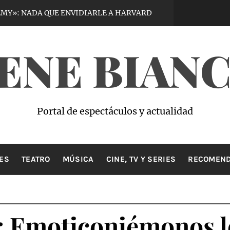
DA QUE ENVIDIARLE A HARVARD
VIRTUOUS V
7 días hace
ENE BIAN
Portal de espectáculos y actualidad
ES
TEATRO
MÚSICA
CINE, TV Y SERIES
RECOMEND
Emoticoniémonos lo