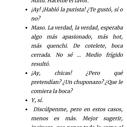
Mim
í
.
Hac
é
m
e el favor.
¡Ay!
¡
Habl
ó
la purista!
¿
Te gust
ó
, s
í
o
no?
Maso.
La verdad, la verdad, e
speraba
algo m
á
s
apasionado, m
á
s
hot,
m
á
s
quenchi. De cotelete, boca
cerrada.
No s
é
…
Medio fr
í
g
ido
result
ó
.
¡Ay, chicas!
¿
Pero qu
é
pretend
í
an
?
¿
U
n chuponazo
?
¿Q
ue le
comiera la boca
?
Y, s
í
.
Disc
ú
l
penme, pero en estos casos,
m
enos es m
á
s
. Mejor sugerir,