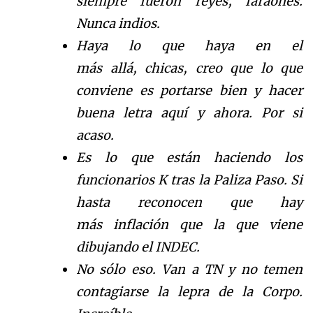
siempre fueron reyes, faraones.
Nunca indios.
Haya lo que haya en el
m
á
s
all
á
,
chicas, creo que lo que
conviene es portarse bien y hacer
buena letra aqu
í
y ahora.
Por si
acaso.
Es lo que est
á
n
haciendo los
funcionarios K tras la Paliza Paso. Si
hasta reconocen que hay
m
á
s
inflaci
ó
n
que la que viene
d
ibujando el INDEC.
No s
ó
l
o eso. Van a TN y no temen
contagiarse la lepra de la Corpo.