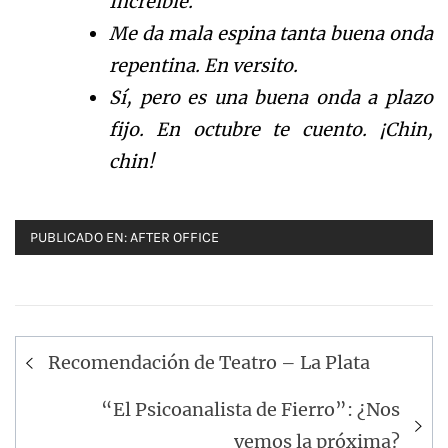
Incre
í
b
le.
Me da mala espina tanta buena onda
repentina. En versito.
S
í
,
pero es una buena onda a plazo
fijo. En octubre te cuento.
¡
C
hin,
chin!
PUBLICADO EN:
AFTER OFFICE
Navegación
Recomendación de Teatro – La Plata
de
entradas
“El Psicoanalista de Fierro”: ¿Nos
vemos la próxima?