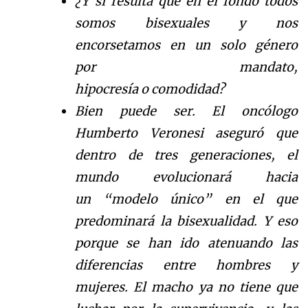
¿Y si resulta que en el fondo todos
somos bisexuales y nos
encorsetamos en un solo g
é
nero
por
mandato,
hipocres
í
a
o
comodidad?
Bien puede ser. El onc
ó
l
ogo
Humberto Veronesi asegur
ó
que
dentro de tres generaciones, el
mundo evolucionar
á
hacia
un
“
modelo
ú
n
ico
”
en el que
predominar
á
la bisexualidad. Y eso
porque se han ido atenuando las
diferencias
entre hombres y
mujeres. El macho ya no tiene que