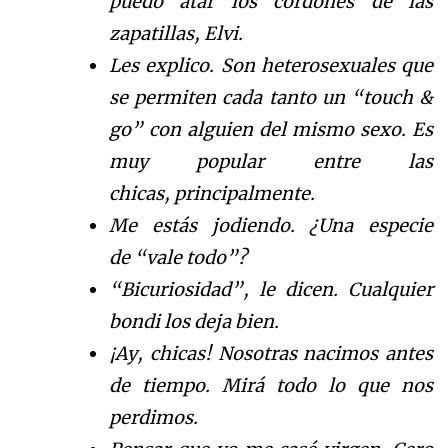
puedo atar los cordones de las
zapatillas, Elvi.
Les explico. Son heterosexuales que
se permiten ca
da tanto un
“
touch &
go
”
con alguien del mismo sexo. Es
muy pop
ular entre las
chicas
,
principalmente
.
Me est
á
s
jodiendo.
¿
U
na especie
de
“
vale todo
”
?
“
Bicuriosidad
”
, le dicen.
Cualquier
bondi los deja bien.
¡Ay, chicas! Nosotras nacimos antes
de tiempo. Mi
r
á
todo lo que nos
perdimos.