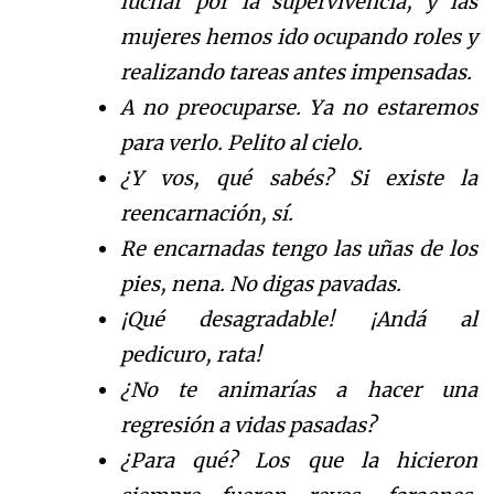
luchar por la supervivencia, y las
mujeres hemos ido ocupando roles y
realizando tareas antes impensadas.
A no preocuparse. Ya no estaremos
para verlo. Pelito al cielo.
¿Y vos, qu
é
sab
é
s? Si existe la
reenc
arnaci
ó
n
, s
í
.
Re
encarnadas tengo las u
ñ
a
s de los
pies, nena. No digas pavadas.
¡Qu
é
desagradable!
¡
And
á
al
pedicuro, rata!
¿No te animar
í
as a hacer una
regresi
ó
n a vidas pasadas?
¿Para qu
é
? Los que la hicieron