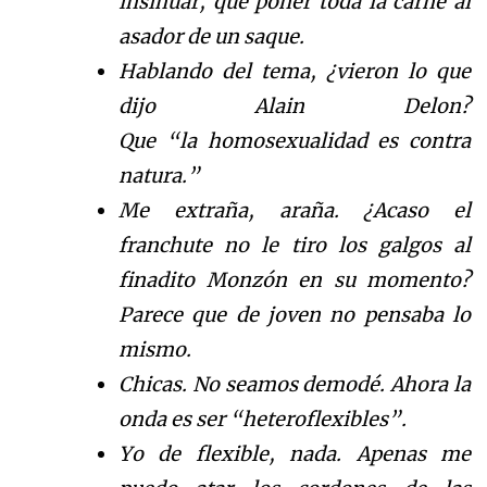
insinuar, que poner toda la carne al
asador de un saque.
Hablando del tema,
¿
v
ieron lo que
dijo Alain Delon?
Que
“
la
homosexualidad es contra
natura.
”
Me extra
ñ
a
, ara
ñ
a
.
¿
A
caso el
franchute no le tiro los galgos al
finadito Monz
ón
en su momento
?
Parece que de joven no pensaba lo
mismo.
Chicas. No seamos demod
é
.
Ahora la
onda es ser
“
heteroflexibles
”
.
Yo de flexible, nada. Apenas me