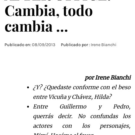
Cambia, todo
cambia …
Publicado en:
08/09/2013
Publicado por :
Irene Bianchi
por Irene Bianchi
¿Y?
¿
Quedaste conforme con el beso
entre Vicu
ñ
a y Ch
á
vez, Hilda?
Entre Guillermo y Pedro,
querr
á
s
decir. No confundas los
actores con los personajes,