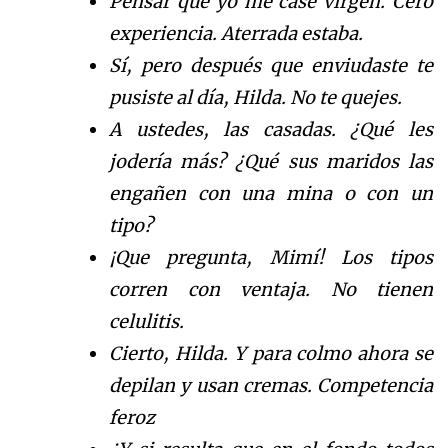
Pensar que yo me cas
é
virgen. Cero
experiencia. Aterrada estaba.
S
í
,
pero despu
é
s
que enviudaste te
pusiste al d
í
a
, Hilda. No te quejes.
A ustedes, las casadas.
¿
Q
u
é
les
joder
í
a
m
á
s
?
¿
Q
u
é
sus maridos las
enga
ñ
e
n con una mina o
con un
tipo?
¡Que pregunta, Mim
í
!
Los tipos
corren con ventaja. No tienen
celulitis.
Cierto, Hilda. Y para colmo ahora se
depilan y usan cremas. Competencia
feroz