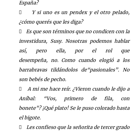
España?
Y si uno es un pendex y el otro pelado,

¿cómo querés que les diga?
Es que son términos que no condicen con la

investidura, Susy. Nosotras podemos hablar
así, pero ella
, por el rol que
desempeña,
no.
Como cuando elo
gió a los
barrabravas tildándolos de
“pasionales”. No
son bebés
de pecho.
A mi me hace reí
r. ¿Vieron
cuando le dijo a

Aníbal: “Vos, primero de fila, con
bonete”
?
¡Qué plato! Se le puso colorado hasta
el bigote.
Les confieso que
la señorita de tercer grado
