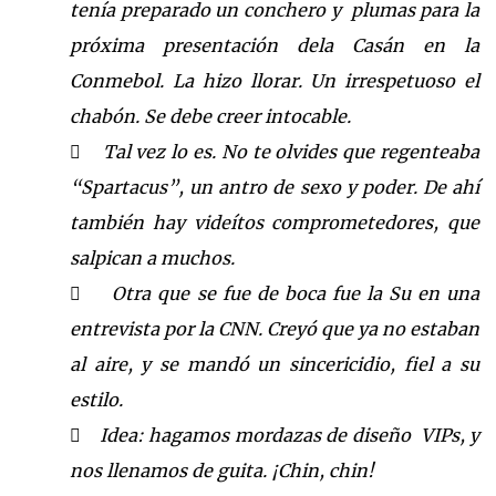
tenía preparado un conchero y plumas para la
próxima presentación de
la Casán
en
la
Conmebol.
La
hizo llorar. Un irrespetuoso el
chabón. Se debe creer intocable.
Tal vez lo es
. No te olvides que regenteaba

“Spartacus”
, un antro de sexo y poder.
De a
hí
también hay videítos compro
metedores, que
salpican a muchos
.
Otra que se fue de boca fue
la Su
en una

entrevista por
la CNN.
Creyó
que ya no estaban
al aire, y se mandó un sincericidio, fiel a su
estilo.
Idea: h
agamos mordazas de diseño VIPs, y

nos llenamos de guita. ¡Chin, chin!