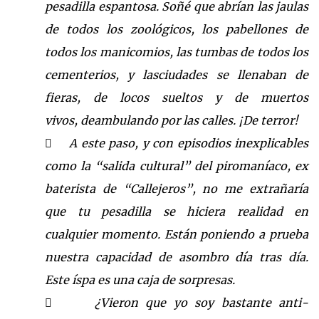
pesadilla espantosa. Soñé que abrían las jaulas
de
todos
los zool
ógicos,
los pabellones de
todos los manicomios,
las tumbas de todos los
cementerios,
y las
ciudades se llenaban de
fieras,
de locos sueltos
y de muertos
vivos,
deambulando por las calles.
¡De terror!
A este paso, y con episodios inexplicables

como la “salida cultural” del
piromaníaco,
ex
baterista de “Callejeros”, no me ext
rañaría
que tu pesadilla se hiciera
realidad en
cualquier momento. Están poniendo a prue
ba
nuestra capacidad de asombro día tras día.
Este íspa es una caja de sorpresas.
¿Vieron que yo soy bastante anti-
