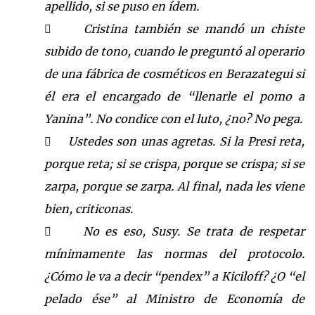
apellido
, si se puso en ídem.
Cristina también se mandó un chiste

subido de tono, cuando le preguntó al operario
de una fábrica de cosméticos en Berazategui si
él era el encargado de “lle
narle el pomo a
Yanina”. N
o condice con el luto, ¿no? No pega.
Ustedes son una
s agretas. Si
la Presi
reta,

porque reta; si se crispa, porque se crispa;
si se
zarpa, porque se zarpa.
Al final, n
ada les viene
bien, criticonas.
No es eso, Susy. Se trata de respetar

mínimamente las normas del protocolo.
¿Cómo le va a decir “pendex” a Kiciloff? ¿O “el
pelado ése” al Ministro de Economía de