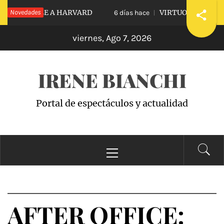
Saltar
VIDIARLE A HARVARD
Novedades
VIRTUOUS VS. VICIOU
6 días hace
al
viernes, Ago 7, 2026
contenido
IRENE BIANCHI
Portal de espectáculos y actualidad
Menú
principal
AFTER OFFICE: